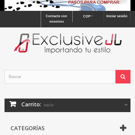
Contacte con
Iniciar sesión
COP
nosotros
Carrito:
vacío
CATEGORÍAS