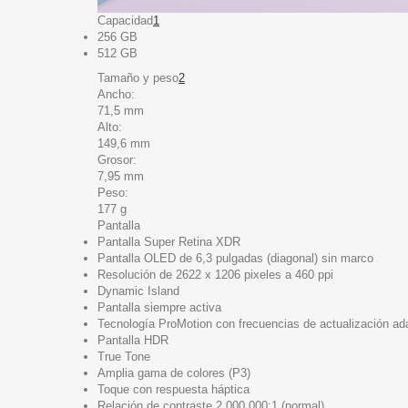
Capacidad
1
256 GB
512 GB
Tamaño y peso
2
Ancho:
71,5 mm
Alto:
149,6 mm
Grosor:
7,95 mm
Peso:
177 g
Pantalla
Pantalla Super Retina XDR
Pantalla OLED de 6,3 pulgadas (diagonal) sin marco
Resolución de 2622 x 1206 pixeles a 460 ppi
Dynamic Island
Pantalla siempre activa
Tecnología ProMotion con frecuencias de actualización ad
Pantalla HDR
True Tone
Amplia gama de colores (P3)
Toque con respuesta háptica
Relación de contraste 2.000.000:1 (normal)