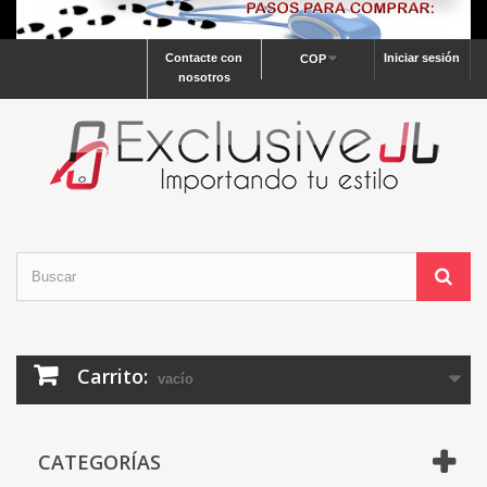
Contacte con
Iniciar sesión
COP
nosotros
Carrito:
vacío
CATEGORÍAS