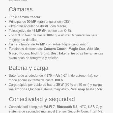
Cámaras
Triple cámara trasera:
Principal de
50 MP
(gran angular con OIS),
Ultra gran angular de
48 MP
con Macro,
Teleobjetivo de
48 MP
(5× óptico con OIS).
Zoom “Pro Res” de hasta
100×
que utiliza IA generativa para
mejorar los detalles.
Cámara frontal de
42 MP
con autoenfoque panorámico.
Funciones destacadas:
Camera Coach
,
Magic Cue
,
Add Me
,
Macro Focus
,
Night Sight
,
Best Take
, entre otras herramientas
avanzadas de fotografía y edición.
Batería y carga
Batería de alrededor de
4 870 mAh
(>24 h de autonomía), con
modo ahorro extremo de hasta
100 h
.
Carga rápida por cable de hasta
30 W
(50 % en 30 min) y
carga
inalámbrica Qi2
con sistema magnético
Pixelsnap
hasta
15 W
.
Conectividad y seguridad
Conectividad completa:
Wi‑Fi 7
,
Bluetooth 5.3
, NFC, USB‑C, y
sistema de seguridad multinivel (Tensor Security Core, Titan M2,